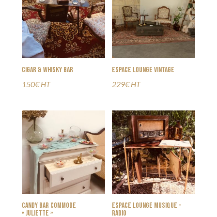
Cigar & Whisky Bar
Espace Lounge vintage
150€ HT
229€ HT
Candy Bar commode
Espace Lounge Musique –
« Juliette »
Radio