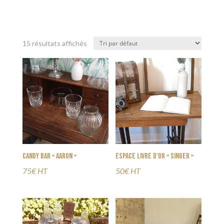
15 résultats affichés
Candy Bar « Aaron »
Espace Livre d’or « Singer »
75€ HT
50€ HT