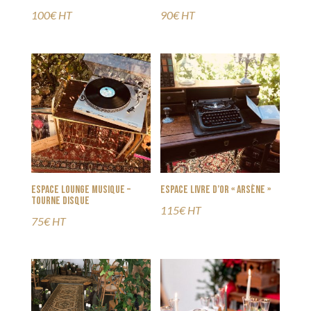
100€ HT
90€ HT
Espace Lounge Musique –
Espace Livre d’Or « Arsène »
Tourne disque
115€ HT
75€ HT