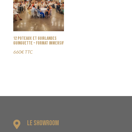
12 Poteaux et guirlandes
guinguette – Format immersif
660€ TTC
Le Showroom
