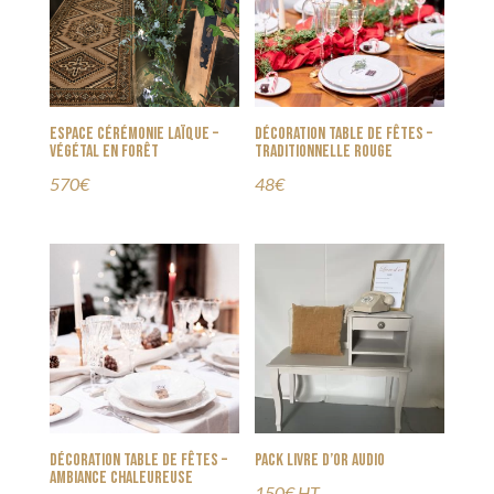
Espace cérémonie laïque –
Décoration table de fêtes –
Végétal en forêt
Traditionnelle rouge
570€
48€
Décoration table de fêtes –
Pack livre d’or audio
Ambiance Chaleureuse
150€ HT