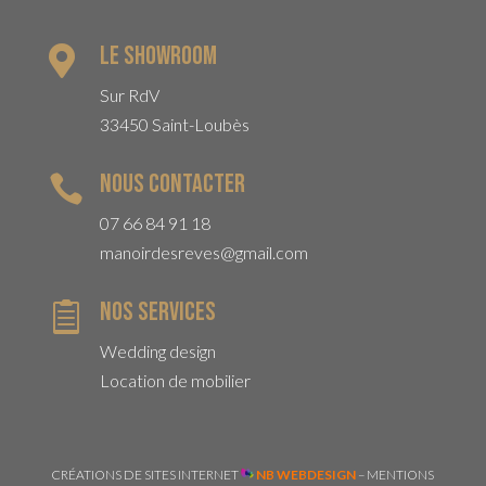
Le Showroom

Sur RdV
33450 Saint-Loubès
Nous contacter

07 66 84 91 18
manoirdesreves@gmail.com
Nos services

Wedding design
Location de mobilier
CRÉATIONS DE SITES INTERNET
NB WEBDESIGN
–
MENTIONS