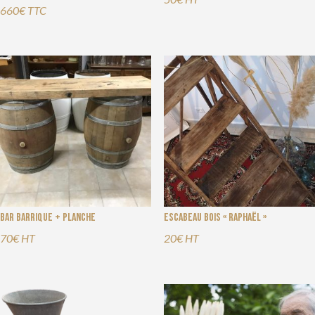
660€ TTC
Bar barrique + planche
Escabeau bois « Raphaël »
70€ HT
20€ HT