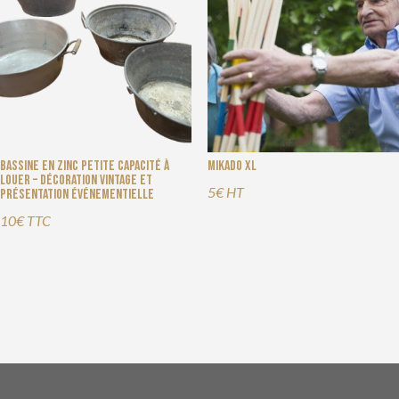
Bassine en zinc petite capacité à
Mikado XL
louer – décoration vintage et
5€ HT
présentation événementielle
10€ TTC