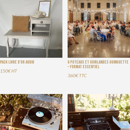
Pack livre d’or audio
6 Poteaux et guirlandes guinguette
– Format essentiel
150€ HT
360€ TTC