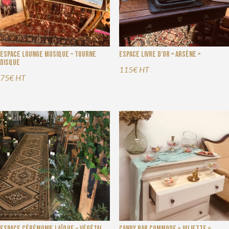
Espace Lounge Musique – Tourne
Espace Livre d’Or « Arsène »
disque
115€ HT
75€ HT
Espace cérémonie laïque – Végétal
Candy Bar commode « Juliette »