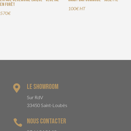
en forêt
100€ HT
570€
Le Showroom

Sur RdV
33450 Saint-Loubès
Nous contacter
