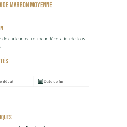
igide marron moyenne
on
ur de couleur marron pour décoration de tous
s
ités
tiques