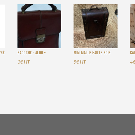
vré
Sacoche « Aldo »
Mini malle haute bois
Ca
3€ HT
5€ HT
4€