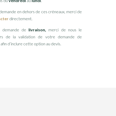
ns du
vendredi
au
lundi
.
 demande en dehors de ces créneaux, merci de
acter
directement.
te demande de
livraison,
merci de nous le
ors de la validation de votre demande de
afin d’inclure cette option au devis.