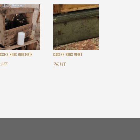
isses bois Huilerie
Caisse bois vert
 HT
7€ HT