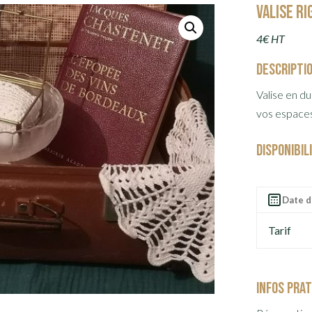
Valise r
4€ HT
Descripti
Valise en d
vos espace
Disponibil
Tarif
Infos pra