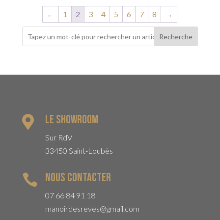
←
1
2
3
4
5
6
7
8
→
Recherche
Le Showroom

Sur RdV
33450 Saint-Loubès
Nous contacter

07 66 84 91 18
manoirdesreves@gmail.com