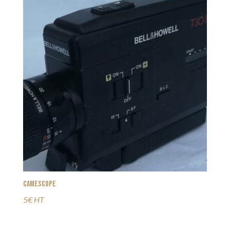
Camescope
5€ HT