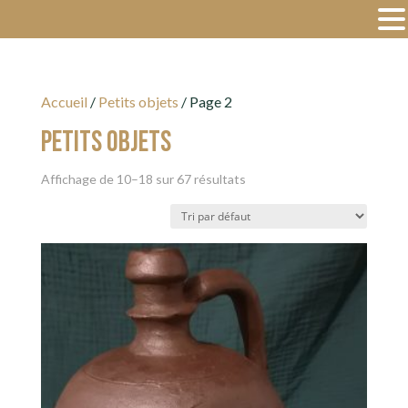
Accueil
/
Petits objets
/ Page 2
Petits objets
Affichage de 10–18 sur 67 résultats